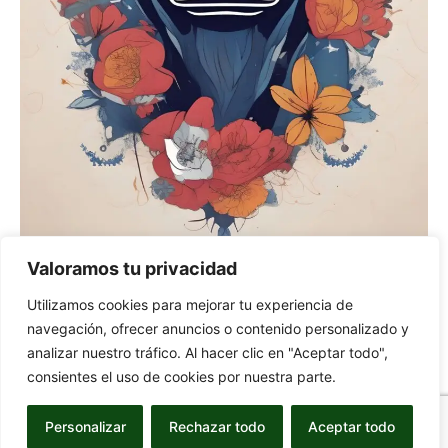
Valoramos tu privacidad
Horóscopo
Utilizamos cookies para mejorar tu experiencia de
Tauro: 21 de Abril – 21 de Mayo
navegación, ofrecer anuncios o contenido personalizado y
-
27 de February de 2024
LADY SARAH
0
analizar nuestro tráfico. Al hacer clic en "Aceptar todo",
consientes el uso de cookies por nuestra parte.
Personalizar
Rechazar todo
Aceptar todo
© Newspaper WordPress Theme by TagDiv