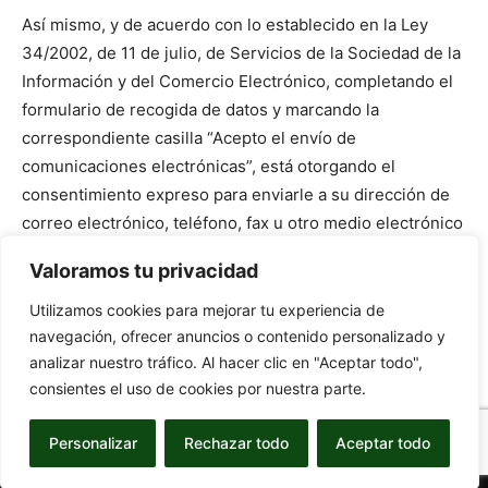
Así mismo, y de acuerdo con lo establecido en la Ley
34/2002, de 11 de julio, de Servicios de la Sociedad de la
Información y del Comercio Electrónico, completando el
formulario de recogida de datos y marcando la
correspondiente casilla “Acepto el envío de
comunicaciones electrónicas”, está otorgando el
consentimiento expreso para enviarle a su dirección de
correo electrónico, teléfono, fax u otro medio electrónico
en envío de información acerca de la Empresa.
Valoramos tu privacidad
[/td_block_text_with_title][/vc_column][/vc_row]
Utilizamos cookies para mejorar tu experiencia de
[/tdc_zone]
navegación, ofrecer anuncios o contenido personalizado y
analizar nuestro tráfico. Al hacer clic en "Aceptar todo",
consientes el uso de cookies por nuestra parte.
Personalizar
Rechazar todo
Aceptar todo
© Newspaper WordPress Theme by TagDiv