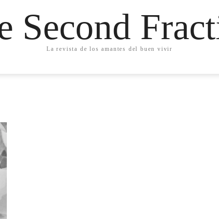
e Second Fract
La revista de los amantes del buen vivir