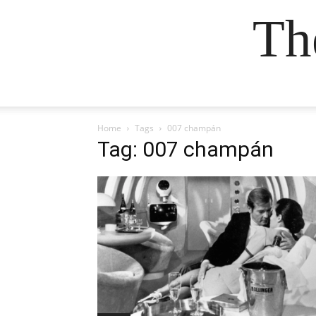
Th
Home
Tags
007 champán
Tag: 007 champán