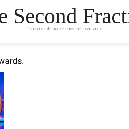
e Second Fract
La revista de los amantes del buen vivir
Awards.