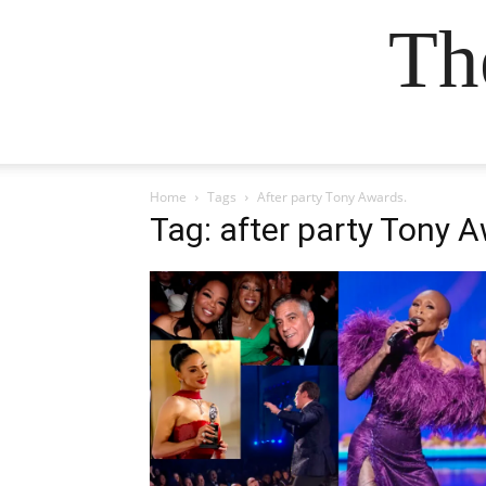
Th
Home
Tags
After party Tony Awards.
Tag: after party Tony 