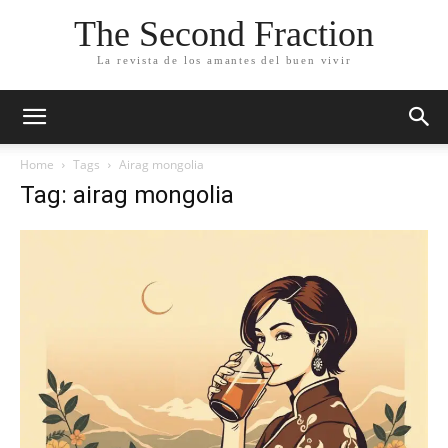
The Second Fraction
La revista de los amantes del buen vivir
Home
Tags
Airag mongolia
Tag: airag mongolia