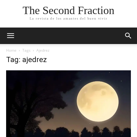
The Second Fraction
La revista de los amantes del buen vivir
Home
Tags
Ajedrez
Tag: ajedrez