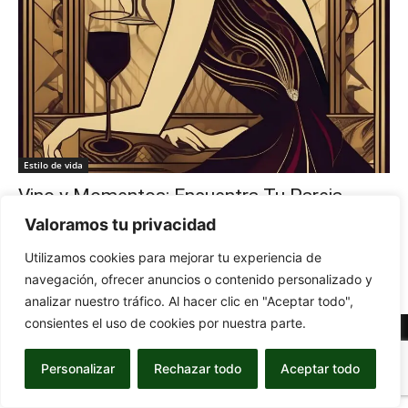
Estilo de vida
Vino y Momentos: Encuentra Tu Pareja
Perfecta
Valoramos tu privacidad
-
30 de October de 2024
MARÍA GIMÉNEZ
0
Utilizamos cookies para mejorar tu experiencia de
navegación, ofrecer anuncios o contenido personalizado y
analizar nuestro tráfico. Al hacer clic en "Aceptar todo",
consientes el uso de cookies por nuestra parte.
© Newspaper WordPress Theme by TagDiv
Personalizar
Rechazar todo
Aceptar todo