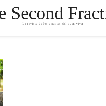
e Second Fract
La revista de los amantes del buen vivir