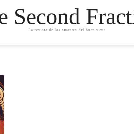
e Second Fract
La revista de los amantes del buen vivir