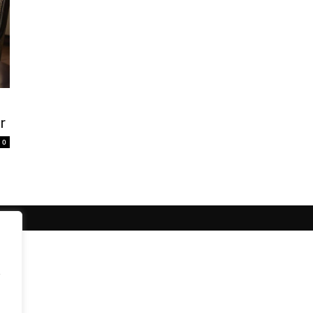
r
0
y