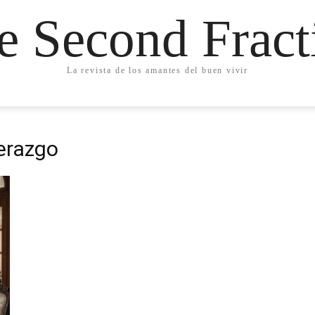
e Second Fract
La revista de los amantes del buen vivir
derazgo