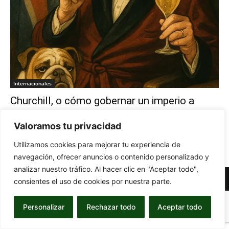
Internacionales
Churchill, o cómo gobernar un imperio a
golpe de champán
Valoramos tu privacidad
-
14 de July de 2025
CON G
0
Utilizamos cookies para mejorar tu experiencia de
navegación, ofrecer anuncios o contenido personalizado y
analizar nuestro tráfico. Al hacer clic en "Aceptar todo",
© Newspaper WordPress Theme by TagDiv
consientes el uso de cookies por nuestra parte.
Personalizar
Rechazar todo
Aceptar todo