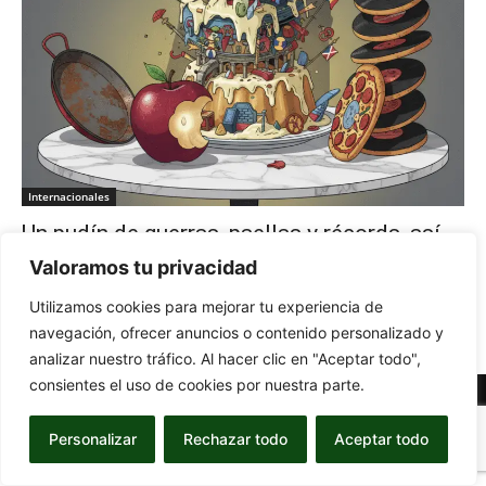
Internacionales
Un pudín de guerras, paellas y récords, así
va el mundo
Valoramos tu privacidad
-
15 de September de 2025
MARÍA GIMÉNEZ
0
Utilizamos cookies para mejorar tu experiencia de
navegación, ofrecer anuncios o contenido personalizado y
analizar nuestro tráfico. Al hacer clic en "Aceptar todo",
consientes el uso de cookies por nuestra parte.
© Newspaper WordPress Theme by TagDiv
Personalizar
Rechazar todo
Aceptar todo