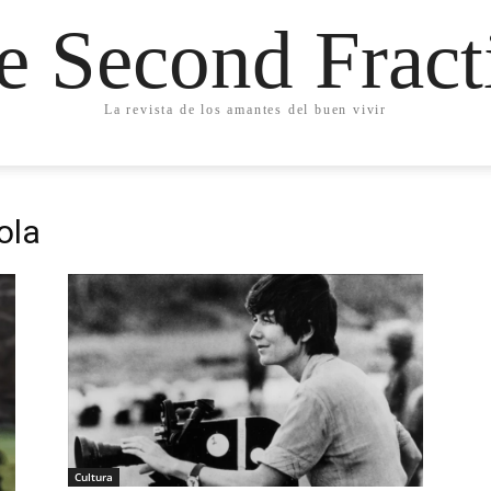
e Second Fract
La revista de los amantes del buen vivir
ola
Cultura