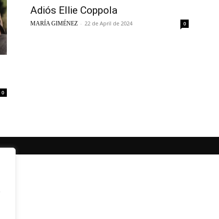
Adiós Ellie Coppola
-
22 de April de 2024
MARÍA GIMÉNEZ
0
0
y