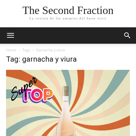
The Second Fraction
La revista de los amantes del buen vivir
Home
Tags
Garnacha y viura
Tag: garnacha y viura