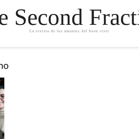
e Second Fract
La revista de los amantes del buen vivir
mo