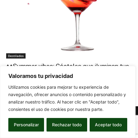
Destilados
♦♦Summer vibes: Cócteles que iluminan tus
noches
Valoramos tu privacidad
-
29 de July de 2025
CON G
0
Utilizamos cookies para mejorar tu experiencia de
navegación, ofrecer anuncios o contenido personalizado y
analizar nuestro tráfico. Al hacer clic en "Aceptar todo",
consientes el uso de cookies por nuestra parte.
© Newspaper WordPress Theme by TagDiv
Personalizar
Rechazar todo
Aceptar todo