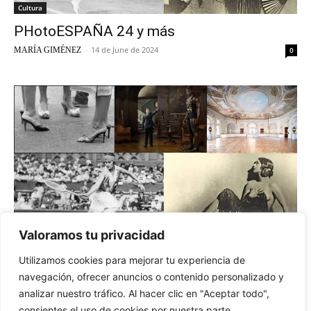
Cultura
PHotoESPAÑA 24 y más
-
14 de June de 2024
MARÍA GIMÉNEZ
0
Valoramos tu privacidad
Podcast
Utilizamos cookies para mejorar tu experiencia de
PHotoESPAÑA 24 y más
navegación, ofrecer anuncios o contenido personalizado y
-
14 de June de 2024
MARÍA GIMÉNEZ
0
analizar nuestro tráfico. Al hacer clic en "Aceptar todo",
consientes el uso de cookies por nuestra parte.