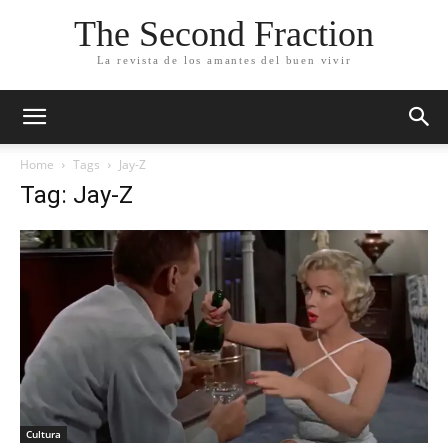
The Second Fraction
La revista de los amantes del buen vivir
Home
Tags
Jay-Z
Tag: Jay-Z
Cultura