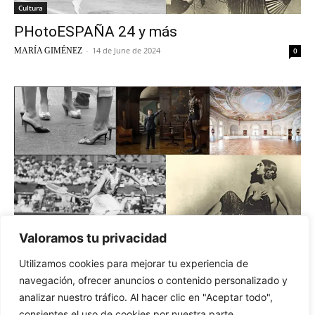
Cultura
PHotoESPAÑA 24 y más
-
14 de June de 2024
MARÍA GIMÉNEZ
0
Valoramos tu privacidad
Podcast
Utilizamos cookies para mejorar tu experiencia de
PHotoESPAÑA 24 y más
navegación, ofrecer anuncios o contenido personalizado y
-
14 de June de 2024
MARÍA GIMÉNEZ
0
analizar nuestro tráfico. Al hacer clic en "Aceptar todo",
consientes el uso de cookies por nuestra parte.