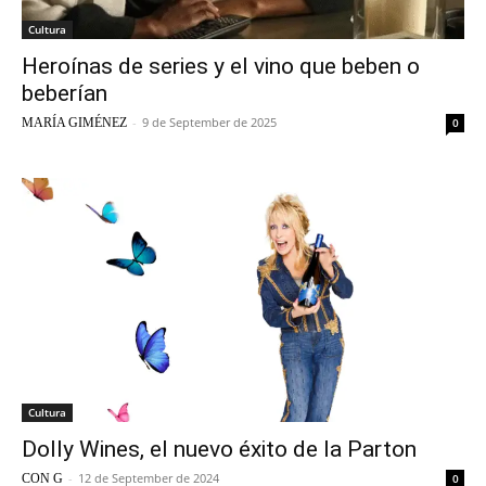
Cultura
Heroínas de series y el vino que beben o
beberían
-
9 de September de 2025
MARÍA GIMÉNEZ
0
Cultura
Dolly Wines, el nuevo éxito de la Parton
-
12 de September de 2024
CON G
0