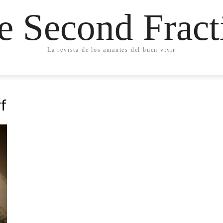
e Second Fract
La revista de los amantes del buen vivir
f