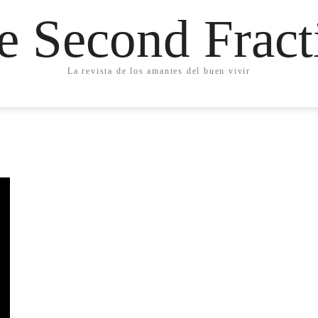
e Second Fract
La revista de los amantes del buen vivir