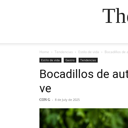
Th
Home
Tendencias
Estilo de vida
Bocadillos de 
Estilo de vida
Gastro
Tendencias
Bocadillos de au
ve
-
8 de July de 2025
CON G