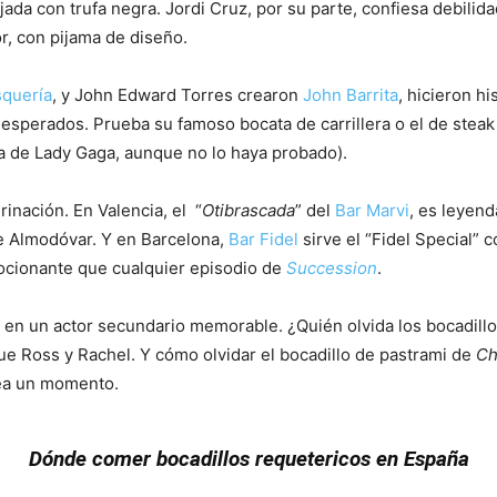
jada con trufa negra. Jordi Cruz, por su parte, confiesa debilida
or, con pijama de diseño.
squería
, y John Edward Torres crearon
John Barrita
, hicieron h
nesperados. Prueba su famoso bocata de carrillera o el de stea
ra de Lady Gaga, aunque no lo haya probado).
inación. En Valencia, el “
Otibrascada
” del
Bar Marvi
, es leyend
de Almodóvar. Y en Barcelona,
Bar Fidel
sirve el “Fidel Special”
cionante que cualquier episodio de
Succession
.
ta en un actor secundario memorable. ¿Quién olvida los bocadill
 Ross y Rachel. Y cómo olvidar el bocadillo de pastrami de
Ch
sea un momento.
Dónde comer bocadillos requetericos en España