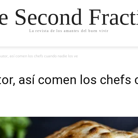
e Second Fract
La revista de los amantes del buen vivir
autor, así comen los chefs cuando nadie los ve
tor, así comen los chefs