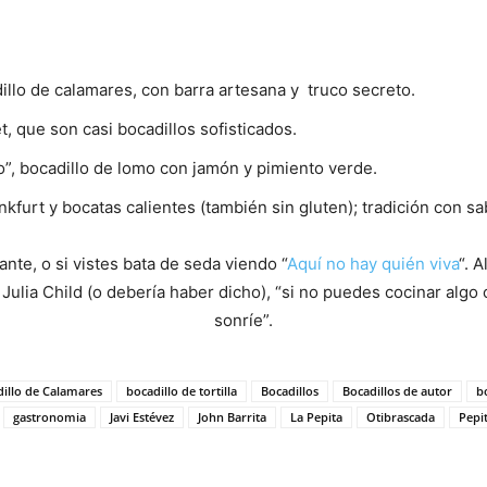
dillo de calamares, con barra artesana y truco secreto.
 que son casi bocadillos sofisticados.
ito”, bocadillo de lomo con jamón y pimiento verde.
nkfurt y bocatas calientes (también sin gluten); tradición con sa
nte, o si vistes bata de seda viendo “
Aquí no hay quién viva
“. 
Julia Child (o debería haber dicho), “si no puedes cocinar algo
sonríe”.
illo de Calamares
bocadillo de tortilla
Bocadillos
Bocadillos de autor
b
gastronomia
Javi Estévez
John Barrita
La Pepita
Otibrascada
Pepi