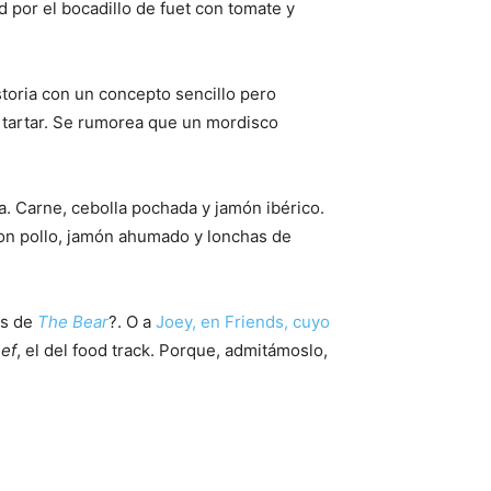
d por el bocadillo de fuet con tomate y
istoria con un concepto sencillo pero
k tartar. Se rumorea que un mordisco
a. Carne, cebolla pochada y jamón ibérico.
 con pollo, jamón ahumado y lonchas de
os de
The Bear
?. O a
Joey, en Friends, cuyo
ef
, el del food track. Porque, admitámoslo,