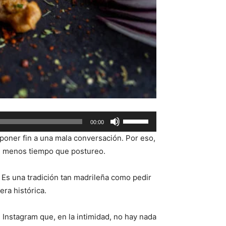
Use
00:00
Up/Down
 poner fin a una mala conversación. Por eso,
Arrow
on menos tiempo que postureo.
keys
to
 Es una tradición tan madrileña como pedir
increase
era histórica.
or
decrease
Instagram que, en la intimidad, no hay nada
volume.