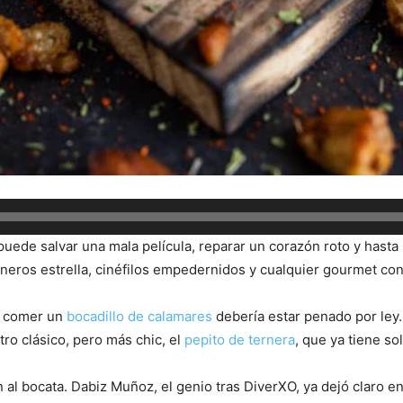
uede salvar una mala película, reparar un corazón roto y hasta
ocineros estrella, cinéfilos empedernidos y cualquier gourmet c
no comer un
bocadillo de calamares
debería estar penado por ley.
tro clásico, pero más chic, el
pepito de ternera
, que ya tiene sol
l bocata. Dabiz Muñoz, el genio tras DiverXO, ya dejó claro en 