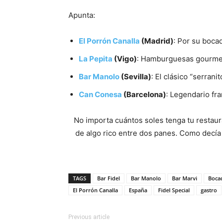
Apunta:
El Porrón Canalla
(Madrid)
: Por su boca
La Pepita
(Vigo)
: Hamburguesas gourmet,
Bar Manolo
(Sevilla)
: El clásico “serran
Can Conesa
(Barcelona)
: Legendario fra
No importa cuántos soles tenga tu restaura
de algo rico entre dos panes. Como decía 
TAGS
Bar Fidel
Bar Manolo
Bar Marvi
Bocad
El Porrón Canalla
España
Fidel Special
gastro
Previous article