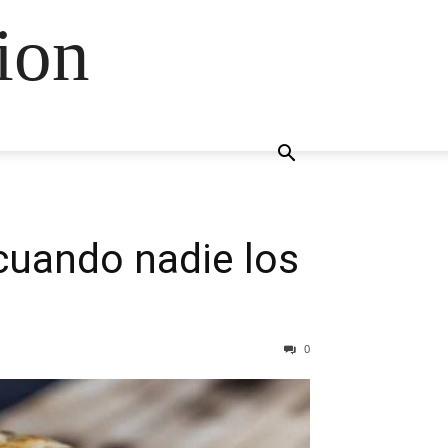
ion
 cuando nadie los
0