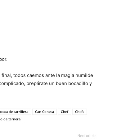
bor.
Al final, todos caemos ante la magia humilde
 complicado, prepárate un buen bocadillo y
ocata de carrillera
Can Conesa
Chef
Chefs
to de ternera
Next article