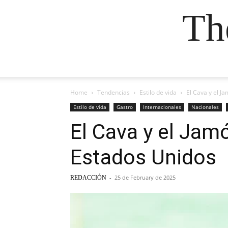
Th
Home
Tendencias
Estilo de vida
El Cava y el J
Estilo de vida
Gastro
Internacionales
Nacionales
El Cava y el Jam
Estados Unidos
-
25 de February de 2025
REDACCIÓN