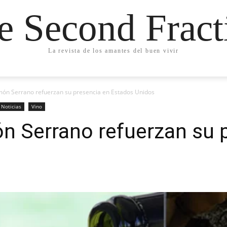
e Second Fract
La revista de los amantes del buen vivir
amón Serrano refuerzan su presencia en Estados Unidos
Noticias
Vino
ón Serrano refuerzan su 