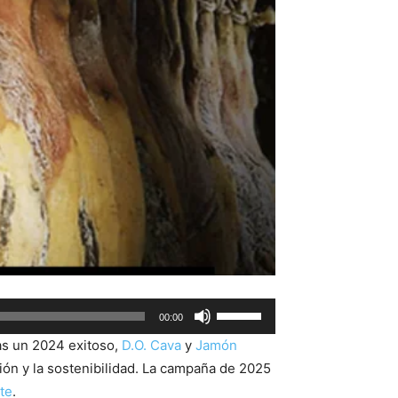
Use
00:00
Up/Down
as un 2024 exitoso,
D.O. Cava
y
Jamón
Arrow
ión y la sostenibilidad. La campaña de 2025
keys
te
.