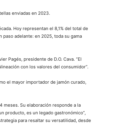
to
increase
tellas enviadas en 2023.
or
decrease
cada. Hoy representan el 8,1% del total de
volume.
n paso adelante: en 2025, toda su gama
ier Pagés, presidente de D.O. Cava. “El
lineación con los valores del consumidor”.
omo el mayor importador de jamón curado,
4 meses. Su elaboración responde a la
un producto, es un legado gastronómico”,
rategia para resaltar su versatilidad, desde