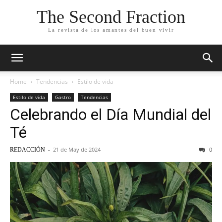
The Second Fraction
La revista de los amantes del buen vivir
Home
Tendencias
Estilo de vida
Estilo de vida
Gastro
Tendencias
Celebrando el Día Mundial del
Té
-
21 de May de 2024
0
REDACCIÓN