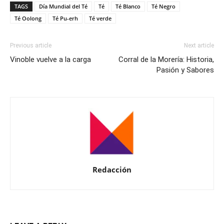
TAGS
Día Mundial del Té
Té
Té Blanco
Té Negro
Té Oolong
Té Pu-erh
Té verde
Previous article
Next article
Vinoble vuelve a la carga
Corral de la Morería: Historia,
Pasión y Sabores
Redacción