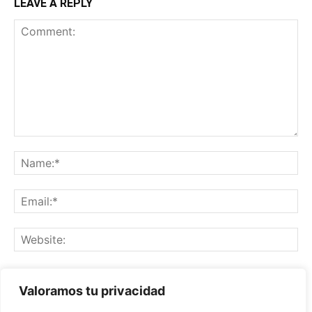
LEAVE A REPLY
Save my name, email, and website in this browser for the
Valoramos tu privacidad
next time I comment.