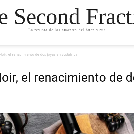
e Second Fract
La revista de los amantes del buen vivir
 Noir, el renacimiento de dos joyas en Sudáfrica
oir, el renacimiento de 