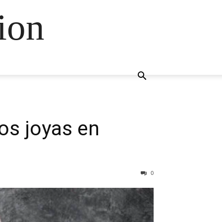
ion
dos joyas en
0