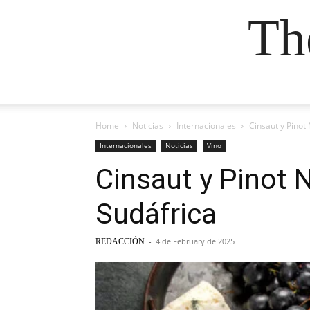
Th
Home
Noticias
Internacionales
Cinsaut y Pinot
Internacionales
Noticias
Vino
Cinsaut y Pinot N
Sudáfrica
-
4 de February de 2025
REDACCIÓN