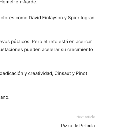
e Hemel-en-Aarde.
uctores como David Finlayson y Spier logran
evos públicos. Pero el reto está en acercar
gustaciones pueden acelerar su crecimiento
edicación y creatividad, Cinsaut y Pinot
cano.
Next article
Pizza de Película