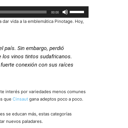
Use
00:00
Up/Down
ra dar vida a la emblemática Pinotage. Hoy,
Arrow
keys
to
increase
el país. Sin embargo, perdió
or
los vinos tintos sudafricanos.
decrease
u fuerte conexión con sus raíces
volume.
ente interés por variedades menos comunes
ras que
Cinsaut
gana adeptos poco a poco.
es se educan más, estas categorías
star nuevos paladares.