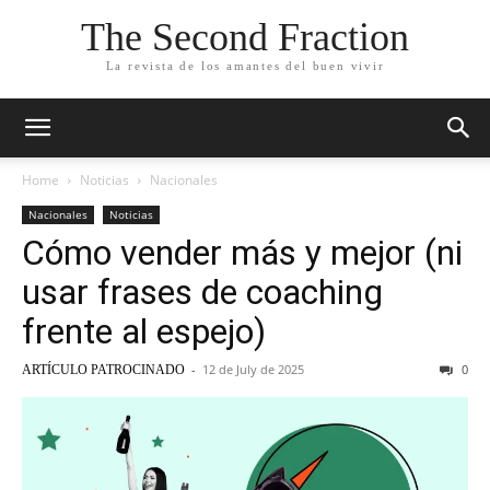
The Second Fraction
La revista de los amantes del buen vivir
Home
Noticias
Nacionales
Nacionales
Noticias
Cómo vender más y mejor (ni
usar frases de coaching
frente al espejo)
-
12 de July de 2025
0
ARTÍCULO PATROCINADO