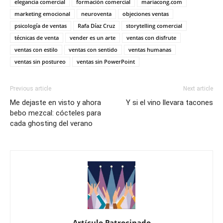
elegancia comercial
formación comercial
mariacong.com
marketing emocional
neuroventa
objeciones ventas
psicología de ventas
Rafa Díaz Cruz
storytelling comercial
técnicas de venta
vender es un arte
ventas con disfrute
ventas con estilo
ventas con sentido
ventas humanas
ventas sin postureo
ventas sin PowerPoint
Previous article
Next article
Me dejaste en visto y ahora
Y si el vino llevara tacones
bebo mezcal: cócteles para
cada ghosting del verano
Artículo Patrocinado