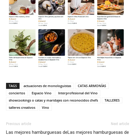
TAGS
actuaciones de monologuistas
CATAS ARMONÍAS
conciertos
Espacio Vino
Interprofesional del Vino
showcookings o catas y maridajes con reconocidos chefs
TALLERES
talleres creativos
Vino
Previous article
Next article
Las mejores hamburguesas de
Las mejores hamburguesas de