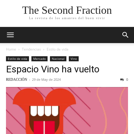
The Second Fraction
La revista de los amantes del buen vivir
Home
Tendencias
Estilo de vida
Estilo de vida
Mercado
Nacional
Vino
Espacio Vino ha vuelto
-
29 de May de 2024
0
REDACCIÓN