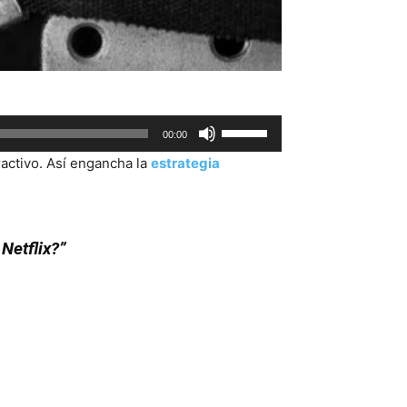
Use
00:00
Up/Down
activo. Así engancha la
estrategia
Arrow
keys
to
increase
Netflix?”
or
decrease
volume.