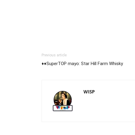
Previous article
♦♦SuperTOP mayo: Star Hill Farm Whisky
WISP