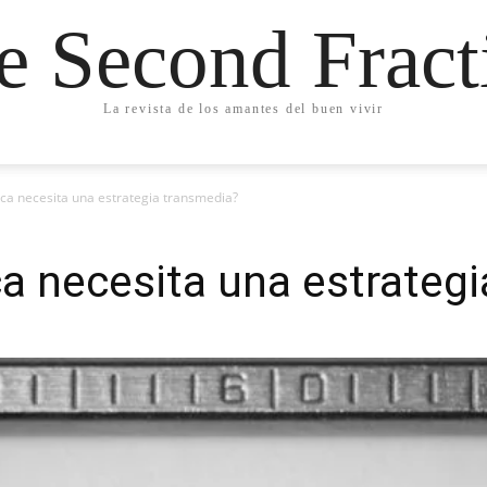
e Second Fract
La revista de los amantes del buen vivir
ca necesita una estrategia transmedia?
a necesita una estrateg