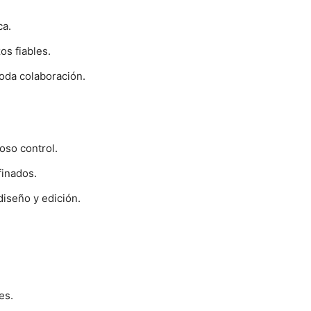
ca.
s fiables.
oda colaboración.
oso control.
finados.
diseño y edición.
es.