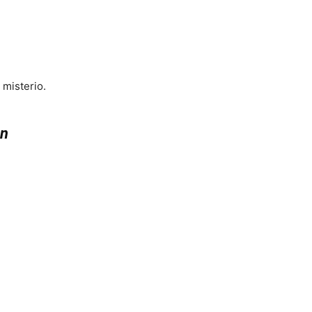
 misterio.
ón