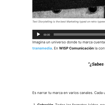
Text Storytelling is the best Marketing typed on retro typew
Audio
00:00
Player
Imagina un universo donde tu marca cuenta 
transmedia
. En
WISP Comunicación
la con
“¿Sabes 
Es narrar tu marca en varios canales. Cada 
Cohesión.
Todos los formatos (vídeo, pos