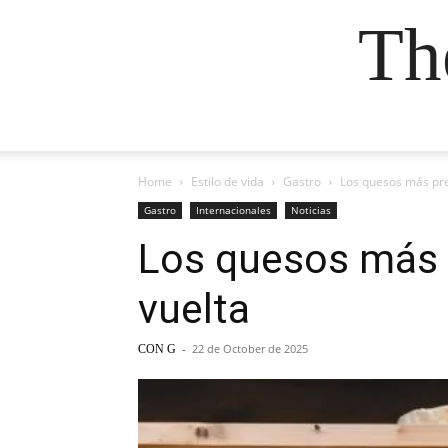
Th
Home
Estilo de vida
Gastro
Los quesos más prem
Gastro
Internacionales
Noticias
Los quesos más p
vuelta
-
22 de October de 2025
CON G