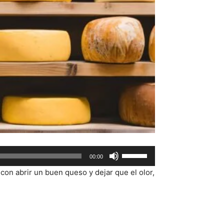
Use
00:00
Up/Down
 con abrir un buen queso y dejar que el olor,
Arrow
keys
to
increase