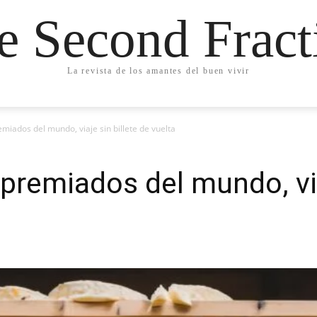
e Second Fract
La revista de los amantes del buen vivir
iados del mundo, viaje sin billete de vuelta
remiados del mundo, viaj