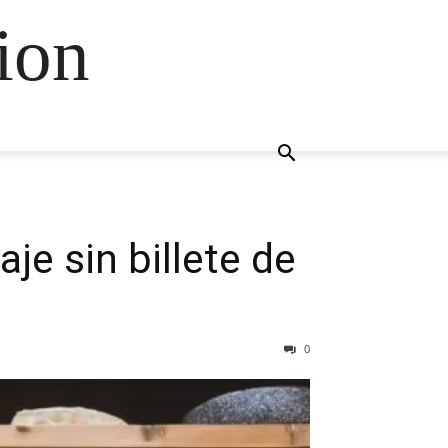
ion
e sin billete de
0