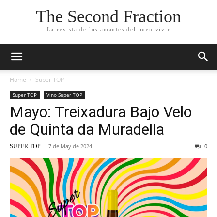
The Second Fraction
La revista de los amantes del buen vivir
Home
Super TOP
Super TOP
Vino Super TOP
Mayo: Treixadura Bajo Velo
de Quinta da Muradella
-
7 de May de 2024
0
SUPER TOP