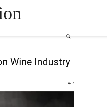
ion
on Wine Industry
0