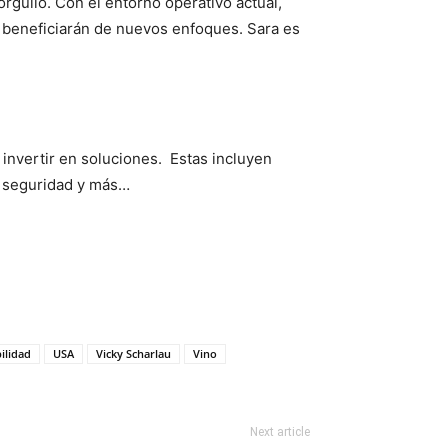
rgullo. Con el entorno operativo actual,
e beneficiarán de nuevos enfoques. Sara es
e invertir en soluciones. Estas incluyen
s, seguridad y más…
ilidad
USA
Vicky Scharlau
Vino
Next article