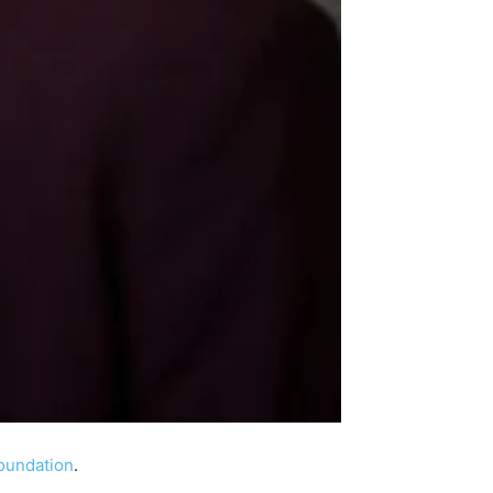
oundation
.