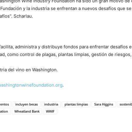
 Washington Wine Industry Foundation ha sido un gran motivo de o
 Fundación y la industria se enfrentan a nuevos desafíos que s
fíos”. Scharlau.
facilita, administra y distribuye fondos para enfrentar desafíos 
idad, como control de plagas, plantas limpias, gestión de riesgo
tria del vino en Washington.
ashingtonwinefoundation.org
.
ventos
incluyen becas
industria
plantas limpias
Sara Higgins
sostenib
ation
Wheatland Bank
WWIF