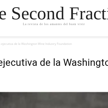
e Second Fract
La revista de los amantes del buen vivir
 ejecutiva de la Washington Wine Industry Foundation
ejecutiva de la Washingt