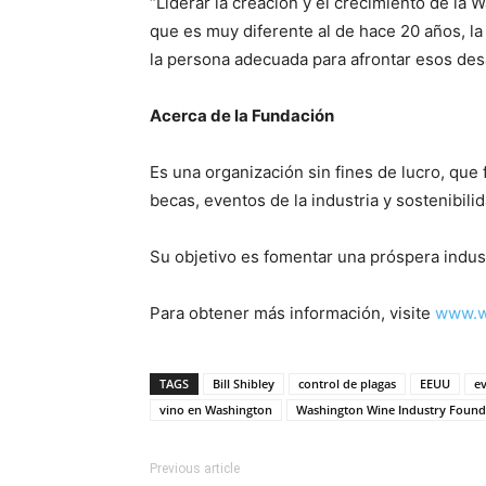
“Liderar la creación y el crecimiento de la
que es muy diferente al de hace 20 años, la
la persona adecuada para afrontar esos desa
Acerca de la Fundación
Es una organización sin fines de lucro, que 
becas, eventos de la industria y sostenibil
Su objetivo es fomentar una próspera indus
Para obtener más información, visite
www.w
TAGS
Bill Shibley
control de plagas
EEUU
e
vino en Washington
Washington Wine Industry Found
Previous article