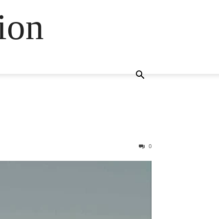
ion
0