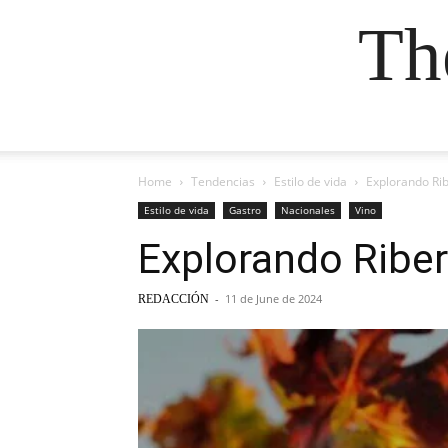
Th
Home
Tendencias
Estilo de vida
Explorando Ri
Estilo de vida
Gastro
Nacionales
Vino
Explorando Riber
-
11 de June de 2024
REDACCIÓN