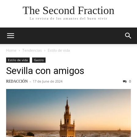
The Second Fraction
La revista de los amantes del buen vivir
Home
Tendencias
Estilo de vida
Estilo de vida
Gastro
Sevilla con amigos
-
17 de June de 2024
0
REDACCIÓN