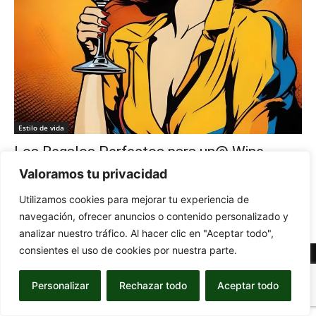
Estilo de vida
Los Regalos Perfectos para un@ Wine
Lover
Valoramos tu privacidad
-
20 de December de 2024
MARÍA GIMÉNEZ
0
Utilizamos cookies para mejorar tu experiencia de
navegación, ofrecer anuncios o contenido personalizado y
analizar nuestro tráfico. Al hacer clic en "Aceptar todo",
consientes el uso de cookies por nuestra parte.
© Newspaper WordPress Theme by TagDiv
Personalizar
Rechazar todo
Aceptar todo