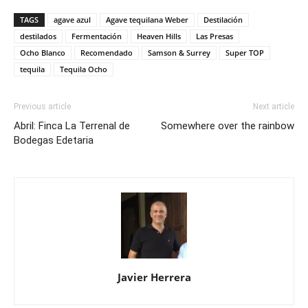
TAGS
agave azul
Agave tequilana Weber
Destilación
destilados
Fermentación
Heaven Hills
Las Presas
Ocho Blanco
Recomendado
Samson & Surrey
Super TOP
tequila
Tequila Ocho
Previous article
Next article
Abril: Finca La Terrenal de
Somewhere over the rainbow
Bodegas Edetaria
Javier Herrera