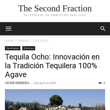
The Second Fraction
La revista de los amantes del buen vivir
Home
Noticias
Destilados
Destilados
Noticias
Tequila Ocho: Innovación en
la Tradición Tequilera 100%
Agave
-
3 de April de 2024
0
JAVIER HERRERA