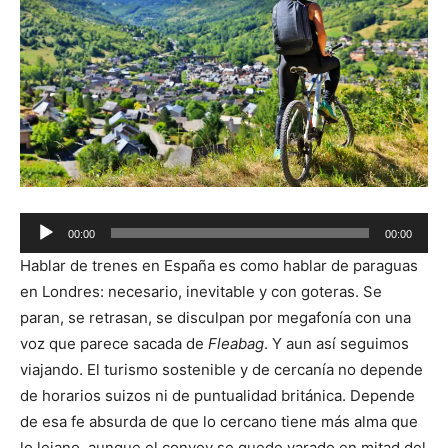
Audio
00:00
00:00
Player
Hablar de trenes en España es como hablar de paraguas
en Londres: necesario, inevitable y con goteras. Se
paran, se retrasan, se disculpan por megafonía con una
voz que parece sacada de
Fleabag
. Y aun así seguimos
viajando. El turismo sostenible y de cercanía no depende
de horarios suizos ni de puntualidad británica. Depende
de esa fe absurda de que lo cercano tiene más alma que
lo lejano, aunque el convoy se quede varado en mitad del