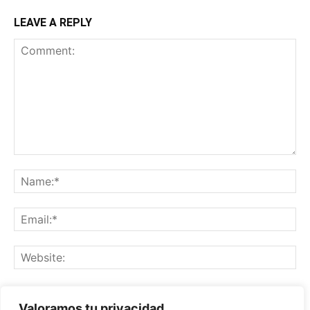
LEAVE A REPLY
Save my name, email, and website in this browser for the
Valoramos tu privacidad
next time I comment.