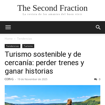
The Second Fraction
La revista de los amantes del buen vivir
Home
Tendencias
Tendencias
Turismo
Turismo sostenible y de
cercanía: perder trenes y
ganar historias
-
19 de November de 2025
0
CON G