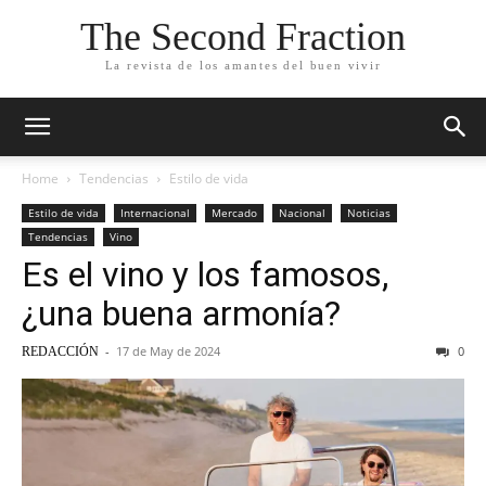
The Second Fraction
La revista de los amantes del buen vivir
Home
Tendencias
Estilo de vida
Estilo de vida
Internacional
Mercado
Nacional
Noticias
Tendencias
Vino
Es el vino y los famosos,
¿una buena armonía?
-
17 de May de 2024
0
REDACCIÓN