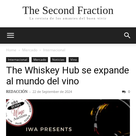
The Second Fraction
La revista de los amantes del buen vivir
Home
Mercado
Internacional
Internacional
Mercado
Noticias
Vino
The Whiskey Hub se expande
al mundo del vino
-
22 de September de 2024
0
REDACCIÓN