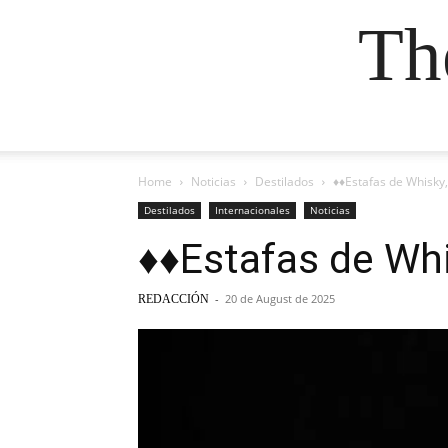
Th
Home
Noticias
Destilados
♦♦Estafas de Whisky,
Destilados
Internacionales
Noticias
♦♦Estafas de Whi
-
20 de August de 2025
REDACCIÓN