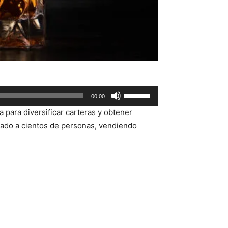
Use
00:00
Up/Down
a para diversificar carteras y obtener
Arrow
dado a cientos de personas, vendiendo
keys
to
increase
or
decrease
volume.