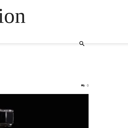
ion
0