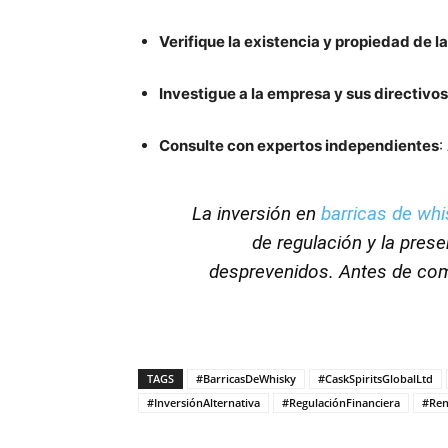
Verifique la existencia y propiedad de l
Investigue a la empresa y sus directivos
Consulte con expertos independientes
:
La inversión en
barricas de whi
de regulación y la pres
desprevenidos.
Antes de com
TAGS
#BarricasDeWhisky
#CaskSpiritsGlobalLtd
#InversiónAlternativa
#RegulaciónFinanciera
#Ren