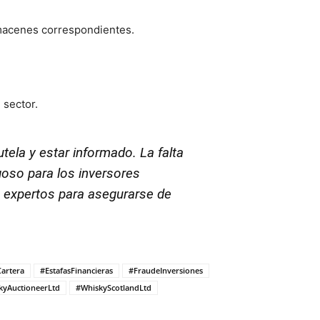
lmacenes correspondientes.
 sector.
tela y estar informado.
La falta
goso para los inversores
 expertos para asegurarse de
Cartera
#EstafasFinancieras
#FraudeInversiones
kyAuctioneerLtd
#WhiskyScotlandLtd