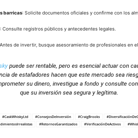
as barricas
:
Solicite documentos oficiales y confirme con los a
:
Consulte registros públicos y antecedentes legales.
Antes de invertir, busque asesoramiento de profesionales en el
sky
puede ser rentable, pero es esencial actuar con cau
encia de estafadores hacen que este mercado sea ries
prometer su dinero, investigue a fondo y consulte con
que su inversión sea segura y legítima.
#CaskWhiskyLtd
#ConsejosDeInversión
#CraigBrooks
#DiversificaciónDe
dimientosIrrealistas
#RetornosGarantizados
#VerificaciónDeActivos
#Whis