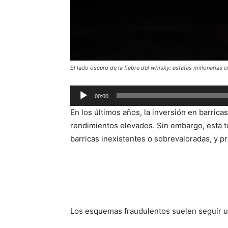
El lado oscuro de la fiebre del whisky: estafas millonarias c
Audio
00:00
Player
En los últimos años, la inversión en barrica
rendimientos elevados.
Sin embargo, esta 
barricas inexistentes o sobrevaloradas, y p
Los esquemas fraudulentos suelen seguir u