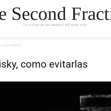
e Second Fract
La revista de los amantes del buen vivir
 como evitarlas
sky, como evitarlas