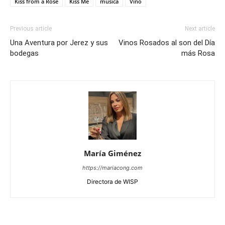
Kiss from a Rose
Kiss Me
música
Vino
Previous article
Next article
Una Aventura por Jerez y sus
Vinos Rosados al son del Día
bodegas
más Rosa
María Giménez
https://mariacong.com
Directora de WISP