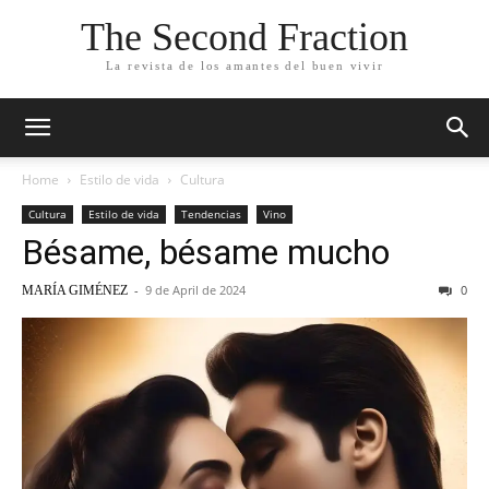
The Second Fraction
La revista de los amantes del buen vivir
Home
Estilo de vida
Cultura
Cultura
Estilo de vida
Tendencias
Vino
Bésame, bésame mucho
-
9 de April de 2024
0
MARÍA GIMÉNEZ