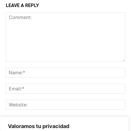
LEAVE A REPLY
Save my name, email, and website in this browser for the
Valoramos tu privacidad
next time I comment.