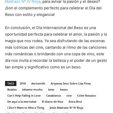
Madrazo Nº IV Rioja
, para avivar la pasión y el deseo?
¡Son el complemento perfecto para celebrar el Día del
Beso con estilo y elegancia!
En conclusión, el Día Internacional del Beso es una
oportunidad perfecta para celebrar el amor, la pasión y la
magia que nos rodea. Ya sea disfrutando de las escenas
más icónicas del cine, cantando al ritmo de las canciones
más románticas o brindando con una copa de vino, este
día nos invita a recordar la belleza y el poder de un gesto
tan simple y significativo como es un beso.
TAGS
2018
Aerosmith
Ariyanas Seco Sobre Lías Finas
Beatles
bésame mucho
beso
besos
Can't Help Falling in Love
Casablanca
cine
Colet Navazos
De aquí a la eternidad
El diario de Noa
Extra Brut
I Don't Want to Miss a Thing
Jesús Madrazo Nº IV Rioja