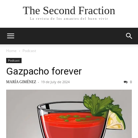
The Second Fraction
La revista de los amantes del buen vivir
Home
Podcast
Podcast
Gazpacho forever
-
19 de July de 2024
0
MARÍA GIMÉNEZ