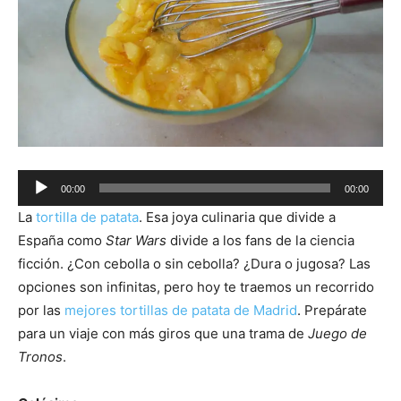
Audio
00:00
00:00
Player
La
tortilla de patata
. Esa joya culinaria que divide a
España como
Star Wars
divide a los fans de la ciencia
ficción. ¿Con cebolla o sin cebolla? ¿Dura o jugosa? Las
opciones son infinitas, pero hoy te traemos un recorrido
por las
mejores tortillas de patata de Madrid
. Prepárate
para un viaje con más giros que una trama de
Juego de
Tronos
.