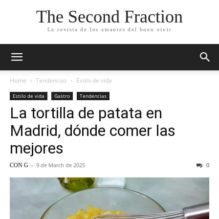
The Second Fraction
La revista de los amantes del buen vivir
Home
Tendencias
Estilo de vida
Estilo de vida
Gastro
Tendencias
La tortilla de patata en
Madrid, dónde comer las
mejores
-
9 de March de 2025
0
CON G