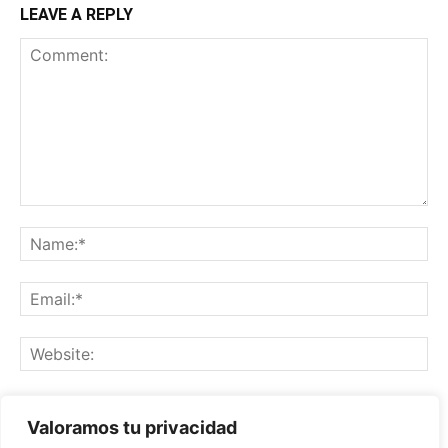
LEAVE A REPLY
Save my name, email, and website in this browser for the
Valoramos tu privacidad
next time I comment.