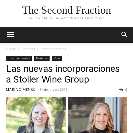
The Second Fraction
La revista de los amantes del buen vivir
Home
Noticias
Internacionales
Internacionales
Noticias
Vino
Las nuevas incorporaciones
a Stoller Wine Group
-
31 de July de 2024
0
MARÍA GIMÉNEZ