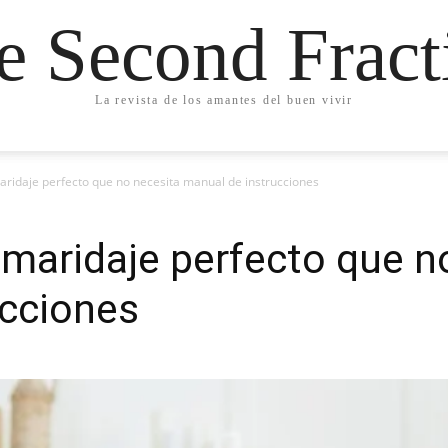
e Second Fract
La revista de los amantes del buen vivir
maridaje perfecto que no necesita manual de instrucciones
l maridaje perfecto que n
ucciones