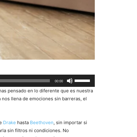
Use
00:00
Up/Down
has pensado en lo diferente que es nuestra
Arrow
 nos llena de emociones sin barreras, el
keys
to
increase
de
Drake
hasta
Beethoven
, sin importar si
or
a sin filtros ni condiciones. No
decrease