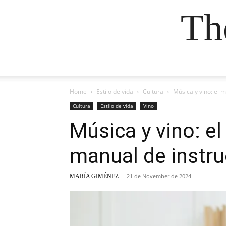
Th
Home
Estilo de vida
Cultura
Música y vino: el 
Cultura
Estilo de vida
Vino
Música y vino: e
manual de instr
-
21 de November de 2024
MARÍA GIMÉNEZ