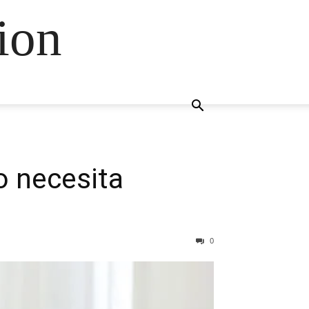
ion
o necesita
0