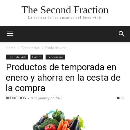
The Second Fraction
La revista de los amantes del buen vivir
Home
Tendencias
Estilo de vida
Estilo de vida
Gastro
Tendencias
Productos de temporada en
enero y ahorra en la cesta de
la compra
-
9 de January de 2025
0
REDACCIÓN