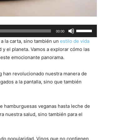
Use
00:00
Up/Down
a la carta, sino también un
estilo de vida
Arrow
 y el planeta. Vamos a explorar cómo las
keys
n este emocionante panorama.
to
increase
ng han revolucionado nuestra manera de
or
gados a la pantalla, sino que también
decrease
volume.
de hamburguesas veganas hasta leche de
a nuestra salud, sino también para el
ando popularidad. Vinos que no contienen