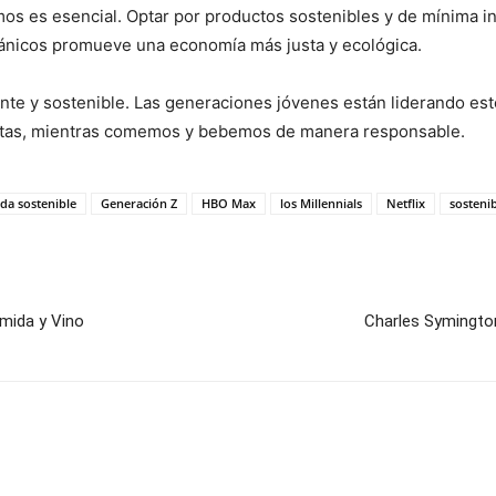
 es esencial. Optar por productos sostenibles y de mínima int
gánicos promueve una economía más justa y ecológica.
onante y sostenible. Las generaciones jóvenes están liderando
ritas, mientras comemos y bebemos de manera responsable.
ida sostenible
Generación Z
HBO Max
los Millennials
Netflix
sostenib
omida y Vino
Charles Symington