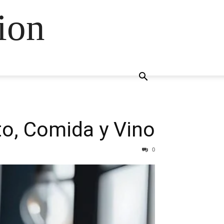
ion
to, Comida y Vino
0