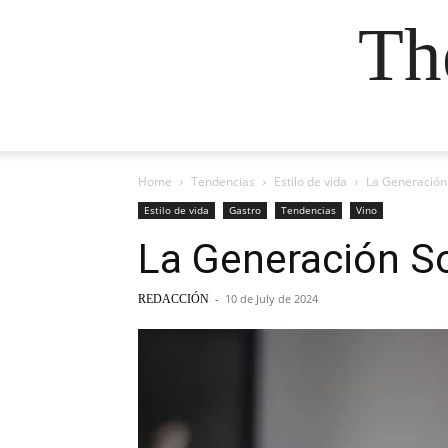
Th
Home
Tendencias
Estilo de vida
La Generación 
Estilo de vida
Gastro
Tendencias
Vino
La Generación So
-
10 de July de 2024
REDACCIÓN