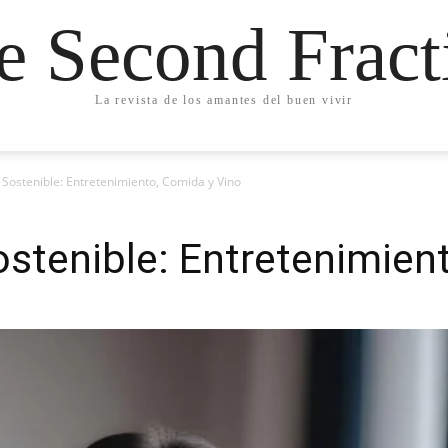
e Second Fract
La revista de los amantes del buen vivir
Sostenible: Entretenimiento, Comida y Vino
stenible: Entretenimien