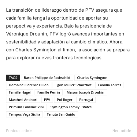
La transición de liderazgo dentro de PFV asegura que
cada familia tenga la oportunidad de aportar su
perspectiva y experiencia. Bajo la presidencia de
Véronique Drouhin, PFV logró avances importantes en
sostenibilidad y adaptación al cambio climático. Ahora,
con Charles Symington al timón, la asociación se prepara
para explorar nuevas fronteras tecnológicas.
TAGS
Baron Philippe de Rothschild
Charles Symington
Domaine Clarence Dillon
Egon Müller Scharzhof
Familia Torres
Famille Hugel
Famille Perrin
Maison Joseph Drouhin
Marchesi Antinori
PFV
Pol Roger
Portugal
Primum Familiae Vini
Symington Family Estates
Tempos Vega Sicilia
Tenuta San Guido
Previous article
Next article