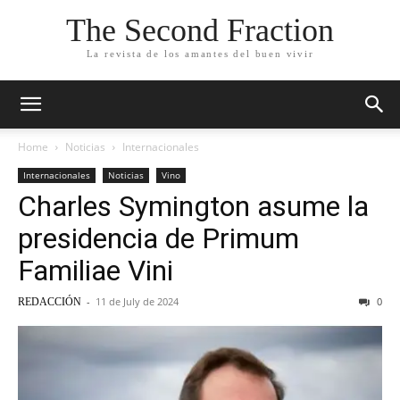
The Second Fraction
La revista de los amantes del buen vivir
Home
Noticias
Internacionales
Internacionales
Noticias
Vino
Charles Symington asume la
presidencia de Primum
Familiae Vini
-
11 de July de 2024
0
REDACCIÓN