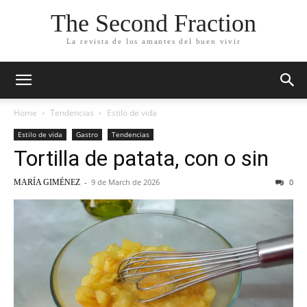
The Second Fraction
La revista de los amantes del buen vivir
Home
Tendencias
Estilo de vida
Estilo de vida
Gastro
Tendencias
Tortilla de patata, con o sin
-
9 de March de 2026
0
MARÍA GIMÉNEZ