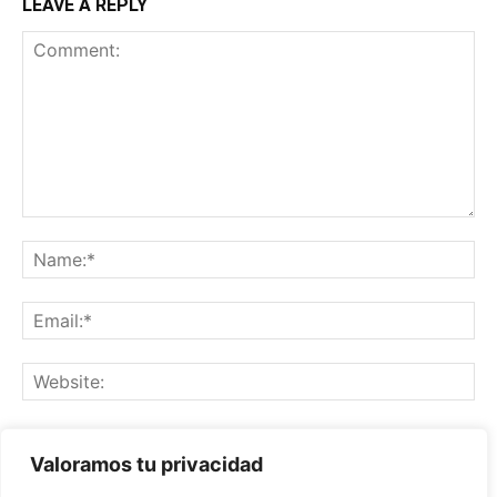
LEAVE A REPLY
Save my name, email, and website in this browser for the
Valoramos tu privacidad
next time I comment.