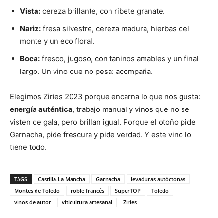
Vista:
cereza brillante, con ribete granate.
Nariz:
fresa silvestre, cereza madura, hierbas del
monte y un eco floral.
Boca:
fresco, jugoso, con taninos amables y un final
largo. Un vino que no pesa: acompaña.
Elegimos Ziríes 2023 porque encarna lo que nos gusta:
energía auténtica
, trabajo manual y vinos que no se
visten de gala, pero brillan igual. Porque el otoño pide
Garnacha, pide frescura y pide verdad. Y este vino lo
tiene todo.
TAGS
Castilla-La Mancha
Garnacha
levaduras autóctonas
Montes de Toledo
roble francés
SuperTOP
Toledo
vinos de autor
viticultura artesanal
Ziríes