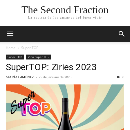
The Second Fraction
La revista de los amantes del buen vivir
Home
Super TOP
Super TOP
Vino Super TOP
SuperTOP: Ziries 2023
-
25 de January de 2025
0
MARÍA GIMÉNEZ